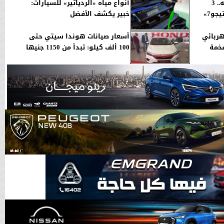
بعد زيادة سعرها ألف جنيه.. 3
أنواع مياه «الردياتير» للسيارات:
سيارات منافسة لـ«شيري تيجو7»
خبير يكشف الأفضل
ربائي
أسعار صيانات هوندا سيتي حتى
100 ألف كيلو: تبدأ من 1150 جنيها