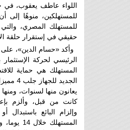
اللواء عاطف يعقوب، في خ
للمستهلكين، منوهًا إلى أ
للمستهلك المصري، والتي
حقيقي في إستقرار حلقة الإ
وأكد «حسام الدين»، على أ
الرئيسي لحركة الإستثمار 
المستهلك هي حماية للاقتص
الجديد ل
يعانون منها لسنوات، ومنها 
كانت من قبل، وألزم بإعلا
وإلزام البائع باستبدال أ