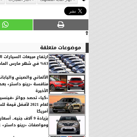
⇧
موضوعات متعلقة
ارتفاع مبيعات السيارات ال
63% في شهر مارس الماضي
الألماني والصيني واليابا
منافسة «رينو داستر» بعد 
الأخيرة
«كيا» تحصد جوائز «فينسين
لعام 2021 لأفضل قيمة
أمريكا
بزيادة 9 آلاف جنيه.. أسعار
ومواصفات «رينو داستر» 2021