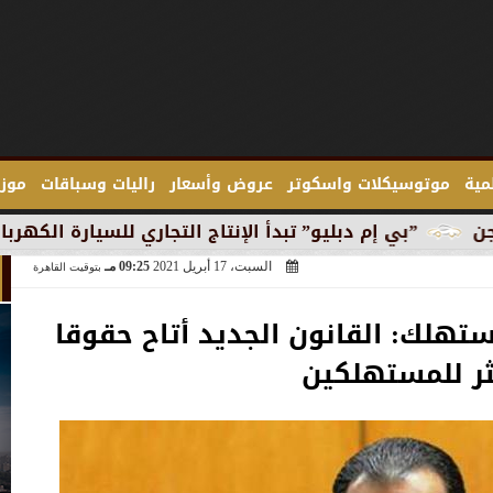
لمية
موتوسيكلات واسكوتر
عروض وأسعار
راليات وسباقات
موزع
بليو” تبدأ الإنتاج التجاري للسيارة الكهربائية ”آي 3” في ميونخ
السبت، 17 أبريل 2021
09:25 مـ
بتوقيت القاهرة
تهلك: القانون الجديد أتاح حقوقا
ثر للمستهلكين