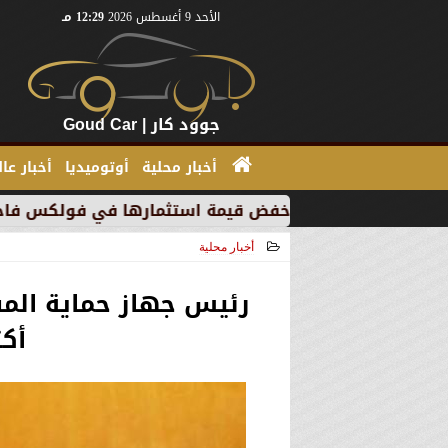
الأحد 9 أغسطس 2026
12:29 مـ
جوود كار | Goud Car
أخبار محلية
أوتوميديا
أخبار عا
” بسبب خفض قيمة استثمارها في فولكس فاجن
”بي إم د
أخبار محلية
2021-04-17 21:25:14
رئيس جهاز حماية المس
أك