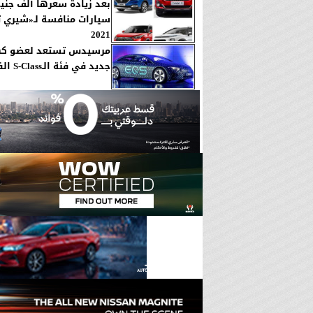
2021
مرسيدس تستعد لعضو كه
جديد في فئة الـS-Class الفخمة