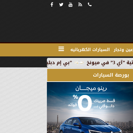
ين وتجار
السيارات الكهربائيه
”بي إم دبليو” تبدأ الإنتاج التجاري للسيارة الكهربائية ”آي
بورصة السيارات