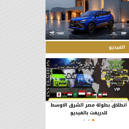
الفيديو
انطلاق بطولة مصر الشرق الاوسط
60 مليون جنيه تطي
للدريفت بالفيديو
أعمال يثير ال