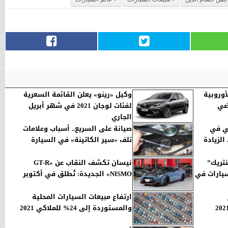
أوروبية
وكيل «رينو» يعلن القائمة السعرية
لفئات لوجان 2021 في شهر أبريل
الجاري
ني في
صيانة على السريع.. أسباب وعلامات
الزيادة
تلف «سير الكاتينة» في السيارة
تريك”
نيسان تكشف النقاب عن «GT-R
 للسيارات في
NISMO» الجديدة: تُطلق في أكتوبر
ارتفاع مبيعات السيارات المحلية
والمستوردة إلى 24% للملاكي 2021