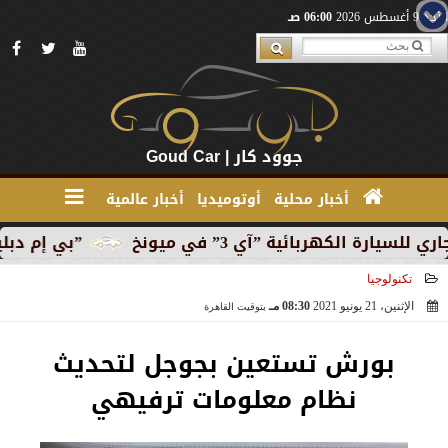
الأحد 9 أغسطس 2026
06:00 صـ
جوود كار | Goud Car
أخبار محلية
أوتوميديا
أخبار عالمية
هربائية ”آي 3” في ميونخ
”بي إم دبليو” تبدأ الإنت
تكنولوجيا
الإثنين، 21 يونيو 2021
08:30 مـ
بتوقيت القاهرة
2021-06-21 20:30:47
بورش تستعين بجوجل لتحديث
نظام معلومات ترفيهي