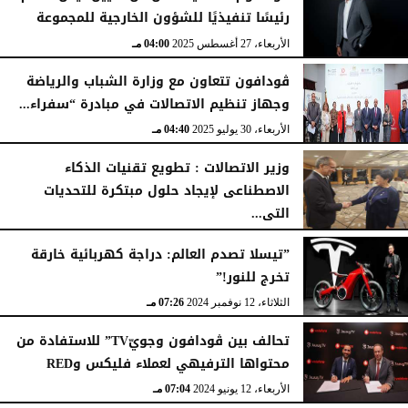
رئيسًا تنفيذيًا للشؤون الخارجية للمجموعة
الأربعاء، 27 أغسطس 2025
04:00 مـ
ڤودافون تتعاون مع وزارة الشباب والرياضة
وجهاز تنظيم الاتصالات في مبادرة “سفراء...
الأربعاء، 30 يوليو 2025
04:40 مـ
وزير الاتصالات : تطويع تقنيات الذكاء
الاصطناعى لإيجاد حلول مبتكرة للتحديات
التى...
الخميس، 8 مايو 2025
05:41 مـ
”تيسلا تصدم العالم: دراجة كهربائية خارقة
تخرج للنور!”
الثلاثاء، 12 نوفمبر 2024
07:26 مـ
تحالف بين ڤودافون وجويّTV” للاستفادة من
محتواها الترفيهي لعملاء فليكس وRED
الأربعاء، 12 يونيو 2024
07:04 مـ