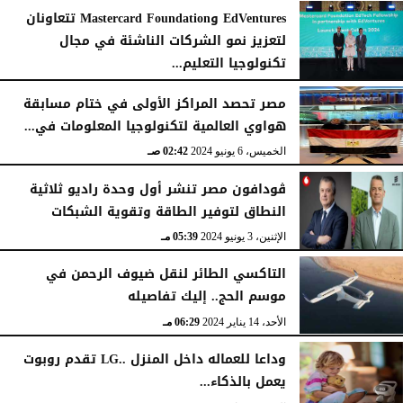
EdVentures وMastercard Foundation تتعاونان
لتعزيز نمو الشركات الناشئة في مجال
تكنولوجيا التعليم...
الجمعة، 7 يونيو 2024
02:08 صـ
مصر تحصد المراكز الأولى في ختام مسابقة
هواوي العالمية لتكنولوجيا المعلومات في...
الخميس، 6 يونيو 2024
02:42 صـ
ڤودافون مصر تنشر أول وحدة راديو ثلاثية
النطاق لتوفير الطاقة وتقوية الشبكات
الإثنين، 3 يونيو 2024
05:39 مـ
التاكسي الطائر لنقل ضيوف الرحمن في
موسم الحج.. إليك تفاصيله
الأحد، 14 يناير 2024
06:29 مـ
وداعا للعماله داخل المنزل ..LG تقدم روبوت
يعمل بالذكاء...