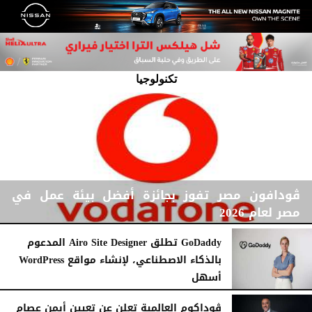
تكنولوجيا
ڤودافون مصر تفوز بجائزة أفضل بيئة عمل في
مصر لعام 2026
GoDaddy تطلق Airo Site Designer المدعوم
بالذكاء الاصطناعي، لإنشاء مواقع WordPress
أسهل
الجمعة، 15 مايو 2026
02:21 مـ
الأربعاء، 24 سبتمبر 2025
12:21 مـ
ڤوداكوم العالمية تعلن عن تعيين أيمن عصام