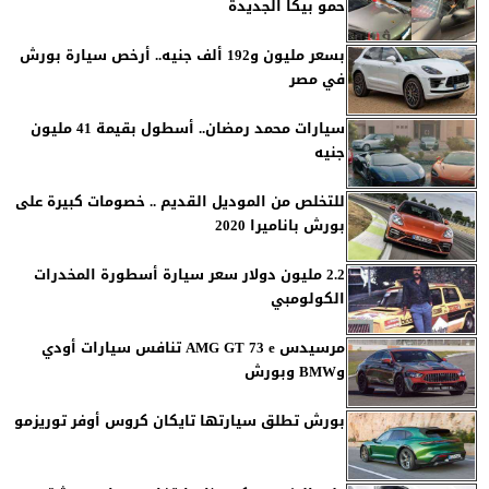
حمو بيكا الجديدة
بسعر مليون و192 ألف جنيه.. أرخص سيارة بورش
في مصر
سيارات محمد رمضان.. أسطول بقيمة 41 مليون
جنيه
للتخلص من الموديل القديم .. خصومات كبيرة على
بورش باناميرا 2020
2.2 مليون دولار سعر سيارة أسطورة المخدرات
الكولومبي
مرسيدس AMG GT 73 e تنافس سيارات أودي
وBMW وبورش
بورش تطلق سيارتها تايكان كروس أوفر توريزمو