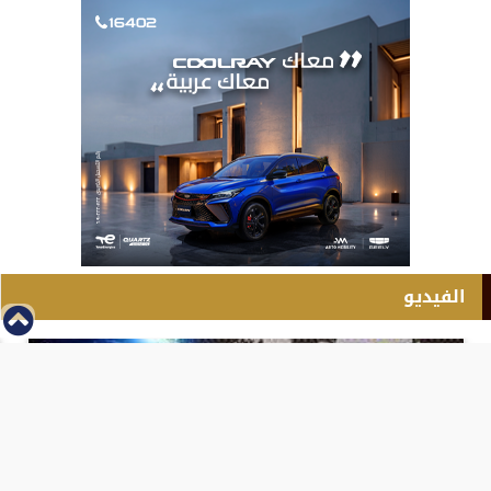
الفيديو
⇡