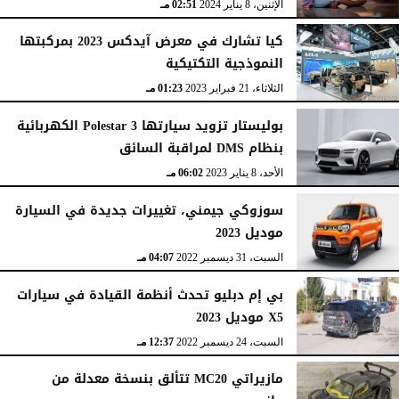
الإثنين، 8 يناير 2024
02:51 مـ
كيا تشارك في معرض آيدكس 2023 بمركبتها
النموذجية التكتيكية
الثلاثاء، 21 فبراير 2023
01:23 مـ
بوليستار تزويد سيارتها Polestar 3 الكهربائية
بنظام DMS لمراقبة السائق
الأحد، 8 يناير 2023
06:02 مـ
سوزوكي جيمني، تغييرات جديدة في السيارة
موديل 2023
السبت، 31 ديسمبر 2022
04:07 مـ
بي إم دبليو تحدث أنظمة القيادة في سيارات
X5 موديل 2023
السبت، 24 ديسمبر 2022
12:37 مـ
مازيراتي MC20 تتألق بنسخة معدلة من