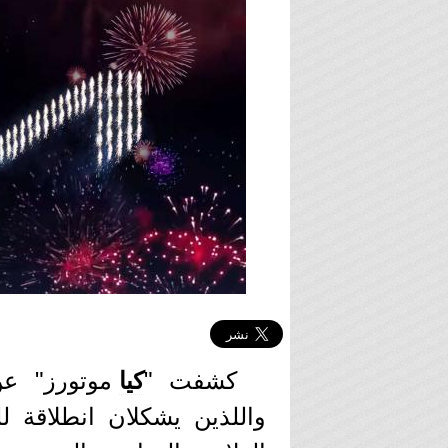
كشفت "
كيا
موتورز" عن 
واللذين يشكلان انطلاقة ل