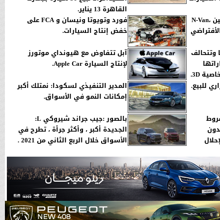
القاهرة 13 يناير.
هوندا تكشف عن السيارتين ،N-Van
فورد وتويوتا ونيسان و FCA على
الأفتراضي
خفض إنتاج السيارات.
 وتتحالف
آبل تتفاوض مع هيونداي موتورز
اتها
لإنتاج السيارة Apple Car.
ي للبيع.
المدير التنفيذي لسكودا: نمتلك أكبر
إمكانات النمو في الأسواق.
روط
بالصور :جيب جراند شيروكي L:
دون
الجديدة أكبر ، وأكثر جرأة ، تطرح في
حلال
الأسواق خلال الربع الثاني من 2021 .