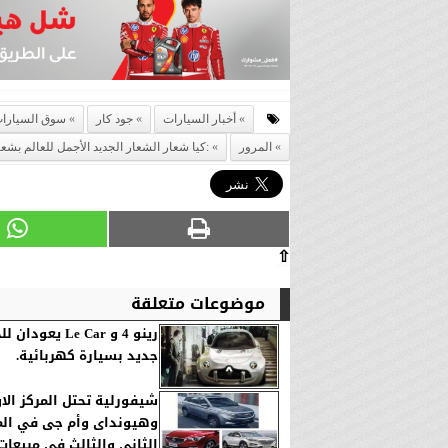
أخبار السيارات
جود كار
سوق السيارات
المرور
:كيا شعار الشعار الجديد الأجمل للعالم بشعارهاالجديد 15 يناير 
⇧
موضوعات متعلقة
رينو 4 و Le Car يعو
جديد بسيارة كهربائية.
شيفورلية تحتل المركز الا
وهيونداى وأم جى في الم
الثاني والثالث في مبيعات