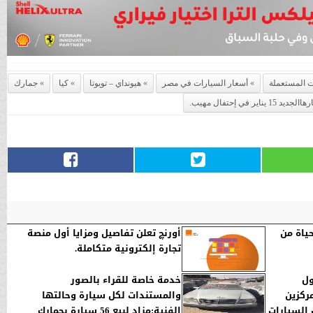
 المستعملة
أسعار السيارات في مصر
هيونداي – تويوتا
كيا
جمارك
في إحتفال مهيب.
دان للحياة من
أورنچ تعلن تفاصيل ومزايا أول منصة
تجارة إلكترونية متكاملة.
ول
خدمة خاصة للقراء بالصور
ركزين
والمستندات لكل سيارة وحالتها
 السيارات
الفنية:مزاد لبيع 56 سيارة بجمارك