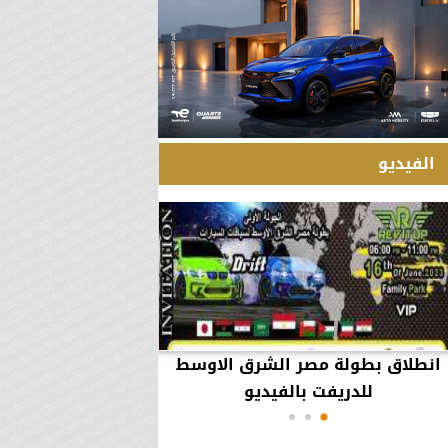
الفيديو
انطلاق بطولة مصر الشرق الاوسط
60 مليون جنيه تطي
للدريفت بالفيديو
أعمال يثير ال