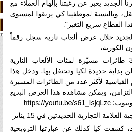
ا الجديد يعبر عن رغبتنا بإلهام العملاء مع
قل، وبالنسبة لموظفينا كي يرتقوا لمستوى
ا القطاع سريع التغير".
by
جديد خلال عرض ألعاب نارية سجل رقماً
ن الكورية،
وشهد الحدث إطلاق 303 طائرات مسيّرة لمئات الألعاب النارية
 بداية جديدة لكيا وتحتفل بها. ودخل هذا
القياسية لأكثر عدد من الطائرات المسيرة
بالتزامن، ويمكن مشاهدة هذا العرض البديع
https://youtu
علامة التجارية الجديدتين في 15 يناير
، كشفت كيا كذلك عن عبارتها الترويجية