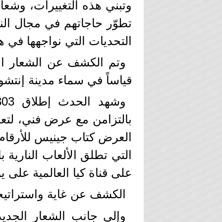
وتبني هذه التغييرات، وشعارن
تطوّر حاجاتهم في مجال الن
التحديات التي نواجهها في هذ
وتم الكشف عن الشعار ال
قياساً في سماء مدينة إنتشو
بالتزامن مع عرض فني، لتعلن
العرض كتاب جينيس للأرقام 
التي تطلق الألعاب النارية 
على قناة كيا العالمية على يوتيوب: .be/s61_IsjqLzc
الكشف عن غاية واستراتيجية ال
وإلى جانب الشعار الجديد