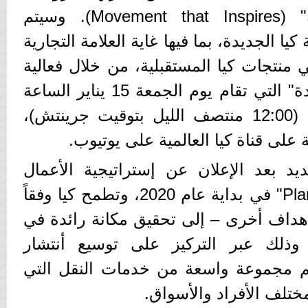
الجديدة "الحركة الملهمة" (Movement that Inspires). وسيتم
يا الجديدة، بما فيها غاية العلامة التجارية
 منتجات كيا المستقبلية، من خلال فعالية
"استعراض علامة كيا الجديدة" التي تقام يوم الجمعة 15 يناير الساعة
09:00 صباحاً بتوقيت كوريا (12:00 منتصف الليل بتوقيت جرينتش)،
على قناة كيا العالمية على يوتيوب.
يد بعد الإعلان عن إستراتيجية الأعمال
طويلة الأمد لكيا باسم "Plan S" في بداية عام 2020، وتطمح كيا وفقاً
أهداف أخرى – إلى تحقيق مكانة رائدة في
 وذلك عبر التركيز على توسيع أنتشار
ديم مجموعة واسعة من خدمات النقل التي
تلف الأفراد والأسواق.