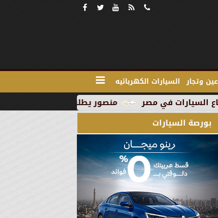
ين وتجار
السيارات الكهربائيه
منصور يطلق MG RX9 PHEV الجديدة كليًا في السوق المصري كأول سيارة Plug-in Hybrid من العلامة
بورصة السيارات