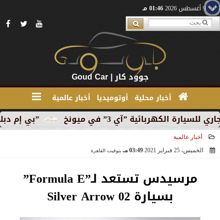
الأحد 9 أغسطس 2026
01:46 مـ
جوود كار | Goud Car
أخبار محلية
أوتوميديا
أخبار عالمية
كهربائية ”آي 3” في ميونخ
”بي إم دبليو” تبدأ الإنت
أخبار عالمية
الخميس، 25 فبراير 2021
03:49 مـ
بتوقيت القاهرة
2021-02-25 15:49:35
مرسيدس تستعد لـ”Formula E”
بسيارة Silver Arrow 02