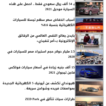
بـ 54 ألف ريال سعودي فقط .. احصل على هذه
السيارة موديل 2021
أسباب انخفاض سعر سهم تيسلا للسيارات
الكهربائية بنسبة 8.6%
بايدن يعالج النقص العالمي من الرقائق
الإلكترونية بـ«أمر تنفيذي»
2.5 مليار دولار حجم استيراد مصر للسيارات في
2020
15 ألف جنيه زيادة في أسعار سيارات فولكس
فاجن تيجوان 2021
هيونداي تكشف عن أيونيك 5 الكهربائية الجديدة
بمواصفات فريده وشواحن سريعة .
طرازات سيات تتألق في ZED Park