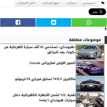
مرسيدس
سيارات
سوق السيارات
أخبار السيارات
⇧
موضوعات متعلقة
«هيونداي» تستدعي 82 ألف سيارة كهربائية من
«كونا» بعد الحرائق
الصور الأولى لمازيراتى Grecale
ماكلارين 765LT تسابق فيراري F8 تريبوتو
تقنية V2L لشحن الأجهزة الكهربائية داخل
سيارات هيونداي Ioniq 5