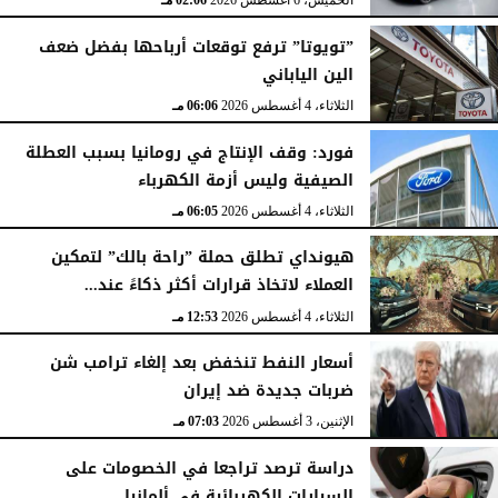
الخميس، 6 أغسطس 2026
02:06 مـ
”تويوتا” ترفع توقعات أرباحها بفضل ضعف
الين الياباني
الثلاثاء، 4 أغسطس 2026
06:06 مـ
فورد: وقف الإنتاج في رومانيا بسبب العطلة
الصيفية وليس أزمة الكهرباء
الثلاثاء، 4 أغسطس 2026
06:05 مـ
هيونداي تطلق حملة ”راحة بالك” لتمكين
العملاء لاتخاذ قرارات أكثر ذكاءً عند...
الثلاثاء، 4 أغسطس 2026
12:53 مـ
أسعار النفط تنخفض بعد إلغاء ترامب شن
ضربات جديدة ضد إيران
الإثنين، 3 أغسطس 2026
07:03 مـ
دراسة ترصد تراجعا في الخصومات على
السيارات الكهربائية في ألمانيا