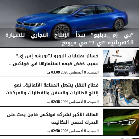
”بي إم دبليو” تبدأ الإنتاج التجاري للسيارة
الكهربائية ”آي 3” في ميونخ
خسائر بمليارات اليورو لـ”بورشه إس إي”
بسبب خفض قيمة استثمارها في فولكس...
السبت، 8 أغسطس 2026
03:43 مـ
السبت، 8 أغسطس 2026
03:09 مـ
قطاع النقل يشعل الصناعة الألمانية.. نمو
إنتاج الطائرات والسفن والقطارات والمركبات
السبت، 8 أغسطس 2026
02:58 مـ
المالك الأكبر لشركة فولكس فاجن يحث على
التحرك لخفض التكاليف
السبت، 8 أغسطس 2026
02:50 مـ