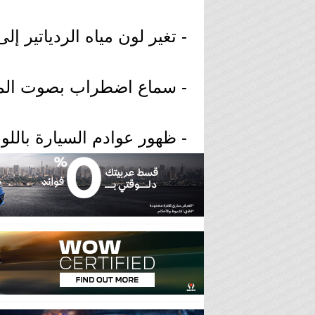
- تغير لون مياه الردياتير إل
- سماع اضطراب بصوت المحر
- ظهور عوادم السيارة بالل