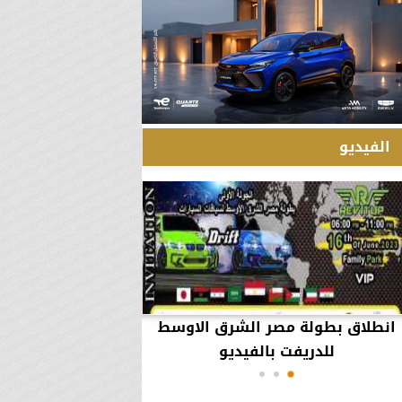
الفيديو
انطلاق بطولة مصر الشرق الاوسط
60 مليون جنيه تطي
للدريفت بالفيديو
أعمال يثير ال