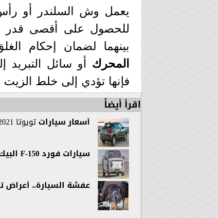
يعمل وش السلندر أو رأس
للحصول على أقصى قدر م
بينهما لضمان إحكام الغ
المحرك
أو سائل التبريد إ
فإنها تؤدي إلى خلط الزيت م
اقرأ أيضاً
أسعار
سيارات
تويوتا 2021 في السوق المصري
سيارات فورد F-150 البيك آب بشكل جديد
عفشة السيارة.. أعراض ت