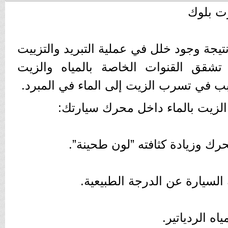
ت بلوك
جة وجود خلل في عملية التبريد والتزييت
شقق القنوات الخاصة بالمياه والزيت
 في تسرب الزيت إلى الماء في المبرد.
الزيت بالماء داخل محرك سيارتك:
رك وزيادة كثافته ”لون طحينة”.
السيارة عن الدرجة الطبيعية.
 الردياتير.