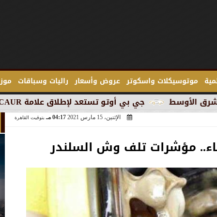
لمية
موتوسيكلات واسكوتر
عروض وأسعار
راليات وسباقات
موزع
جي بي أوتو تستعد لإطلاق علامة iCAUR في السوق المصرية
الإثنين، 15 مارس 2021
04:17 مـ
بتوقيت القاهرة
ماء.. مؤشرات تلف وش السلندر