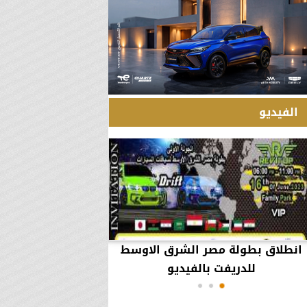
الفيديو
انطلاق بطولة مصر الشرق الاوسط
60 مليون جنيه تطي
للدريفت بالفيديو
أعمال يثير ال