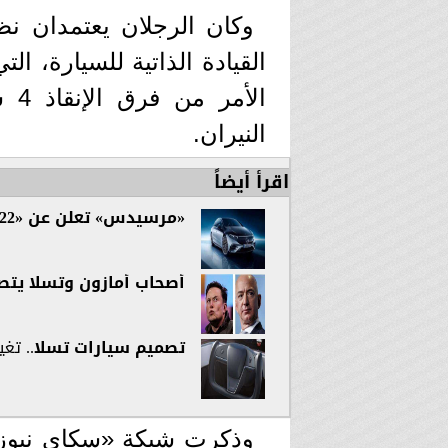
وكان الرجلان يعتمدان ن
القيادة الذاتية للسيارة، ال
الأ
النيران.
اقرأ أيضاً
«مرسيدس» تعلن عن «EQS 2022» الجديدة بقوة «516 حصان»
أصحاب أمازون وتسلا يتصد
تصميم
سيارات تسلا
.. تغ
وذكرت شبكة «سكاي نيوز» ا