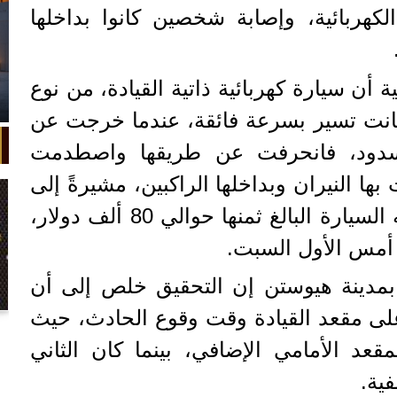
لكهربائية، وإصابة شخصين كانوا بداخلها
 أن سيارة كهربائية ذاتية القيادة، من نوع
راز عام 2019، كانت تسير بسرعة فائقة، عندما خرجت عن
ود، فانحرفت عن طريقها واصطدمت
 النيران وبداخلها الراكبين، مشيرةً إلى
أن الحادث الذي تعرضت له السيارة البالغ ثمنها حوالي 80 ألف دولار،
مدينة هيوستن إن التحقيق خلص إلى أن
على مقعد القيادة وقت وقوع الحادث، حيث
في واقعة غريبة، تعطلت سيارة ملك
السويد بعد تحركها لثوانٍ معدودة.
د الأمامي الإضافي، بينما كان الثاني
ية.