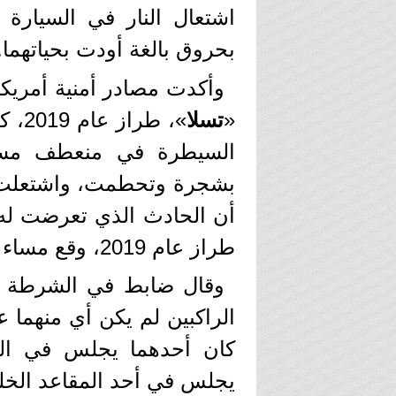
اشتعال النار في السيارة ا
بحروق بالغة أودت بحياتهما.
وأكدت مصادر أمنية أمريكية
«
تسلا
»، ط
السيطرة في منعطف مسد
بشجرة وتحطمت، واشتعلت بها
طراز عام 2019، وقع مساء أمس الأول السبت.
وقال ضابط في الشرطة ب
الراكبين لم يكن أي منهما 
كان أحدهما يجلس في المقع
يجلس في أحد المقاعد الخلف