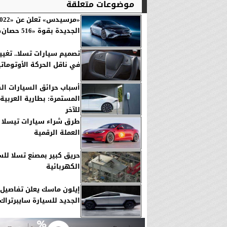
موضوعات متعلقة
الجديدة بقوة «516 حصان»
تصميم سيارات تسلا.. تغيي
في ناقل الحركة الأوتومات
أسباب حرائق السيارات الك
المستمرة: بطارية العربي
للآخر
طرق شراء سيارات تيسلا 
العملة الرقمية
حريق كبير بمصنع تسلا للس
الكهربائية
إيلون ماسك يعلن تفاصيل 
الجديد للسيارة سايبرتراك