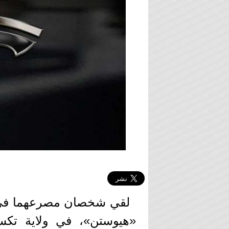
لقي شخصان مصرعهما في حا
«هيوستن»، في ولاية تكس