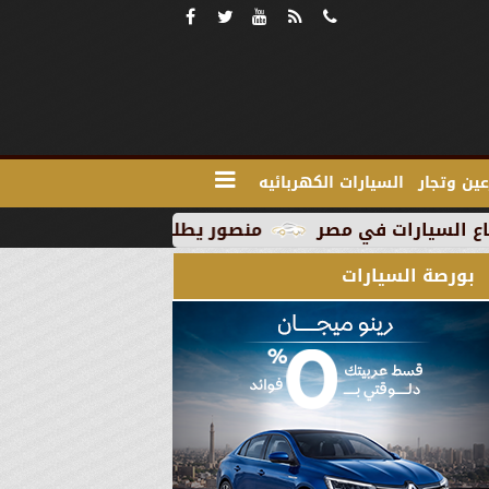
ين وتجار
السيارات الكهربائيه
منصور يطلق MG RX9 PHEV الجديدة كليًا في السوق المصري كأول سيارة Plug-in Hybrid من العلامة
بورصة السيارات