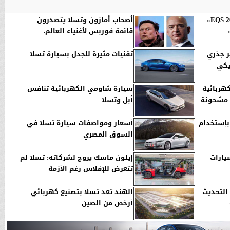
«مرسيدس» تعلن عن «EQS 2022»
أصحاب أمازون وتسلا يتصدرون
قائمة فوربس لأغنياء العالم.
ر جذري
تقنيات مثيرة للجدل بسيارة تسلا
يكي
هربائية
سيارة شاومي الكهربائية تنافس
ة مشحونة
أبل وتسلا
بإستخدام
أسعار ومواصفات سيارة تسلا في
السوق المصري
يارات
إيلون ماسك يروج لشركاته: تسلا لم
تتعرض للإفلاس رغم الأزمة
التحديث
الهند تعد تسلا بتصنيع كهربائي
أرخص من الصين