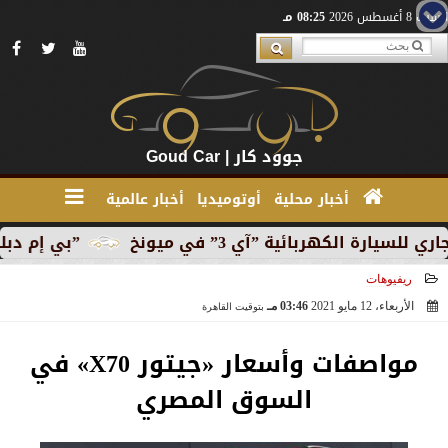
السبت 8 أغسطس 2026
08:25 مـ
جوود كار | Goud Car
أخبار محلية
أوتوميديا
أخبار عالمية
كهربائية ”آي 3” في ميونخ
”بي إم دبليو” تبدأ الإنت
ريفيوهات
الأربعاء، 12 مايو 2021
03:46 مـ
بتوقيت القاهرة
2021-05-12 15:46:46
مواصفات وأسعار «جيتور X70» في
السوق المصري