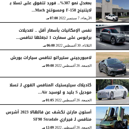
بمعدل نمو 307%.. فورد تتفوق على تسلا بـ
لايتنينج F-150 ومسوتنج Mach...
الأربعاء، 7 سبتمبر 2022
07:00 مـ
نفس الإمكانيات بأسعار أقل .. تعديلات
برابوس على سمارت 1 تجعلها تنافس...
الثلاثاء، 30 أغسطس 2022
06:00 مـ
لامبورجيني ستيراتو تنافس سيارات بورش
الجمعة، 26 أغسطس 2022
09:00 مـ
كاديلاك سيليستيك المنافس القوي لـ تسلا
موديل S بليد و لوسيد Air...
الجمعة، 26 أغسطس 2022
01:05 مـ
أستون مارتن تكشف عن فالهالا 2023 أشرس
منافس لـ فيراري SF90 Stradale
الجمعة، 26 أغسطس 2022
12:09 مـ