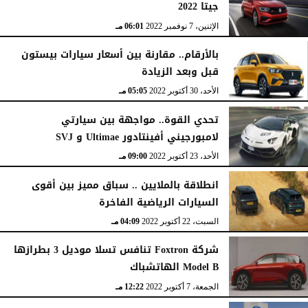
جيتا 2022
الإثنين، 7 نوفمبر 2022
06:01 مـ
بالأرقام.. مقارنة بين أسعار سيارات بيستون
قبل وبعد الزيادة
الأحد، 30 أكتوبر 2022
05:05 مـ
تحدي القوة.. مواجهة بين سيارتي
لامبورجيني أفينتادور Ultimae و SVJ
الأحد، 23 أكتوبر 2022
09:00 مـ
انطلاقة بالملايين .. سباق مميز بين أقوى
السيارات الرياضية الفاخرة
السبت، 22 أكتوبر 2022
04:09 مـ
شركة Foxtron تنافس تسلا موديل 3 بطرازها
Model B الهاتشباك
الجمعة، 7 أكتوبر 2022
12:22 مـ