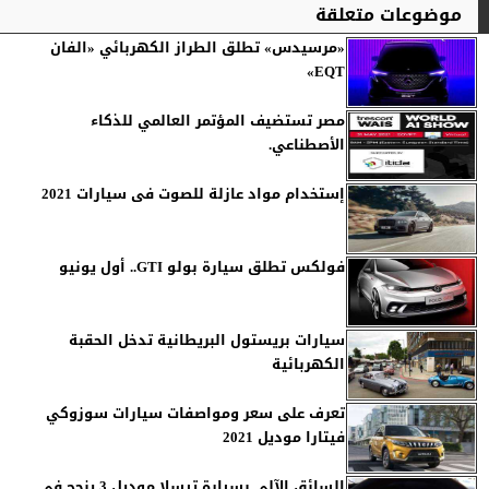
موضوعات متعلقة
«مرسيدس» تطلق الطراز الكهربائي «الفان
EQT»
مصر تستضيف المؤتمر العالمي للذكاء
الأصطناعي.
إستخدام مواد عازلة للصوت فى سيارات 2021
فولكس تطلق سيارة بولو GTI.. أول يونيو
سيارات بريستول البريطانية تدخل الحقبة
الكهربائية
تعرف على سعر ومواصفات سيارات سوزوكي
فيتارا موديل 2021
السائق الآلي بسيارة تيسلا موديل 3 ينجح في