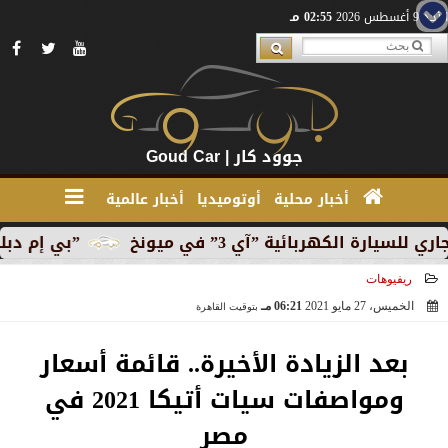
الأحد 9 أغسطس 2026
02:55 مـ
جوود كار | Goud Car
أخبار محلية
أوتوميديا
أخبار عالمية
هربائية ”آي 3” في ميونخ
”بي إم دبليو” تبدأ الإنت
ريفيوهات
الخميس، 27 مايو 2021
06:21 مـ
بتوقيت القاهرة
2021-05-27 18:21:59
بعد الزيادة الأخيرة.. قائمة أسعار
ومواصفات سيات أتيكا 2021 في
مصر