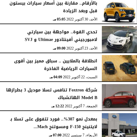
بالأرقام.. مقارنة بين أسعار سيارات بيستون
قبل وبعد الزيادة
الأحد، 30 أكتوبر 2022
05:05 مـ
تحدي القوة.. مواجهة بين سيارتي
لامبورجيني أفينتادور Ultimae و SVJ
الأحد، 23 أكتوبر 2022
09:00 مـ
انطلاقة بالملايين .. سباق مميز بين أقوى
السيارات الرياضية الفاخرة
السبت، 22 أكتوبر 2022
04:09 مـ
شركة Foxtron تنافس تسلا موديل 3 بطرازها
Model B الهاتشباك
الجمعة، 7 أكتوبر 2022
12:22 مـ
بمعدل نمو 307%.. فورد تتفوق على تسلا بـ
لايتنينج F-150 ومسوتنج Mach...
الأربعاء، 7 سبتمبر 2022
07:00 مـ