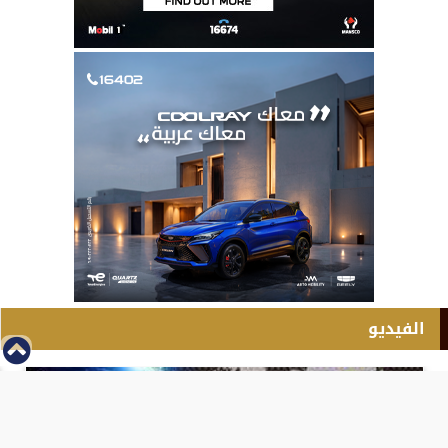
الفيديو
⇡