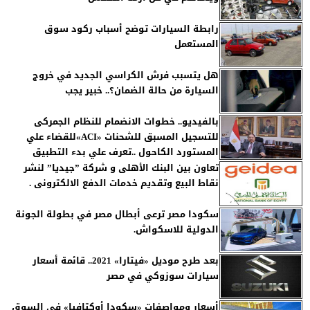
رابطة السيارات توضح أسباب ركود سوق
المستعمل
هل يتسبب فرش الكراسي الجديد في خروج
السيارة من حالة الضمان؟.. خبير يجب
بالفيديو.. خطوات الانضمام للنظام الجمركى
للتسجيل المسبق للشحنات «ACI»للقضاء علي
المستورد الكاحول ..تعرف علي بدء التطبيق
تعاون بين البنك الأهلى و شركة ”جيديا” لنشر
نقاط البيع وتقديم خدمات الدفع الالكترونى .
سكودا مصر ترعى أبطال مصر في بطولة الجونة
الدولية للاسكواش.
بعد طرح موديل «فيتارا» 2021.. قائمة أسعار
سيارات سوزوكي في مصر
أسعار ومواصفات «سكودا أوكتافيا» في السوق