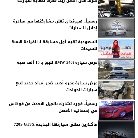
تعرف على أفضل زيت محرك لحماية سيارتك
رسمياً.. هيونداي تعلن مشاركتها في مبادرة
إحلال السيارات
السعودية تقيم أول مسابقة لـ القيادة الآمنة
للسيدات
عرض سيارة BMW 540i للبيع بـ 15 ألف جنيه
عرض سيارة عمرو أديب ضمن مزاد جديد لبيع
سيارات الحوادث
رسمياً.. فورد تشارك بالجيل الأحدث من فوكاس
في إحتفالية الأفضل
ماكلارين تطلق سيارتها الجديدة 720S GT3X