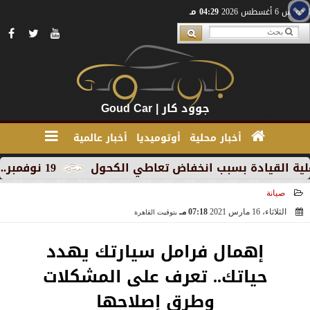
الخميس 6 أغسطس 2026
04:29 مـ
جوود كار | Goud Car
أخبار محلية
أوتوميديا
أخبار عالمية
ة بسبب انخفاض تعاطي الكحول
19 نوفمبر.. إنطلاق 《أوتو إكس》 أكبر معرض لموزعين السيارات المعتمدين في مصر
صيانة
الثلاثاء، 16 مارس 2021
07:18 مـ
بتوقيت القاهرة
2021-03-16 19:18:29
إهمال فرامل سيارتك يهدد
حياتك.. تعرف على المشكلات
وطرق إصلاحها