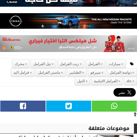
سيارات
الفرامل
زيت الفرامل
تيل الفرامل
محرك
دواسة الفرامل
سيرفو
الطنابير
ماستر الفرامل
فرامل اليد
abs
الفرامل الامامية
التيل
⇧
موضوعات متعلقة