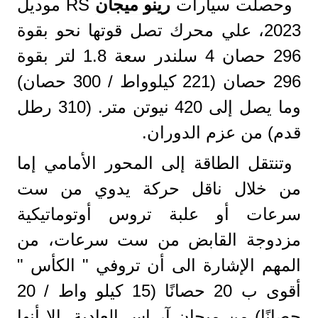
وحصلت سيارات
رينو ميجان
RS موديل
2023، علي محرك تصل قوتها نحو بقوة
296 حصان 4 سلندر سعة 1.8 لتر بقوة
296 حصان (221 كيلوواط / 300 حصان)
وما يصل إلى 420 نيوتن متر. (310 رطل
قدم) من عزم الدوران.
وتنتقل الطاقة إلى المحور الأمامي إما
من خلال ناقل حركة يدوي من ست
سرعات أو علبة تروس أوتوماتيكية
مزدوجة القابض من ست سرعات، من
المهم الإشارة الى أن تروفي " الكأس "
أقوى ب 20 حصانًا (15 كيلو واط / 20
حصانًا) من ميجان آر إس العادية، إلا أنها