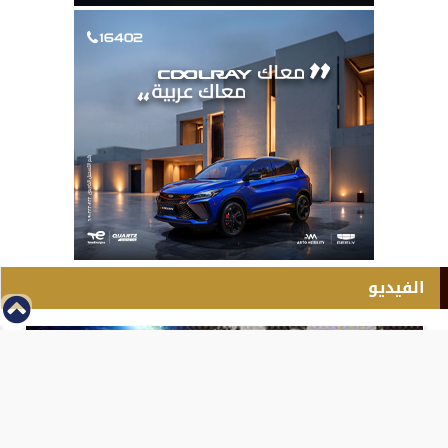
الفيديو
⇡