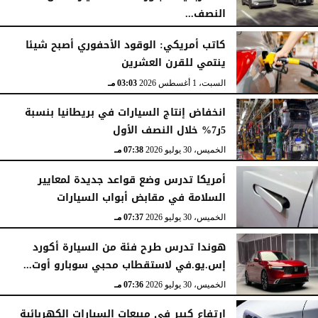
النصف...
الأحد، 2 أغسطس 2026
06:17 مـ
كاتب أمريكي: الوقود الأحفوري أصبح شيئا
ينتمي للقرن العشرين
السبت، 1 أغسطس 2026
03:03 مـ
انخفاض إنتاج السيارات في بريطانيا بنسبة
5ر7% خلال النصف الأول
الخميس، 30 يوليو 2026
07:38 مـ
أمريكا تدرس وضع قواعد جديدة لمعايير
السلامة في مقابض أبواب السيارات
الخميس، 30 يوليو 2026
07:37 مـ
هوندا تدرس طرح فئة من السيارة أكورد
إس.يو.في لاستقطاب محبي سوبارو أوت...
الخميس، 30 يوليو 2026
07:36 مـ
ارتفاع كبير في مبيعات السيارات الكهربائية