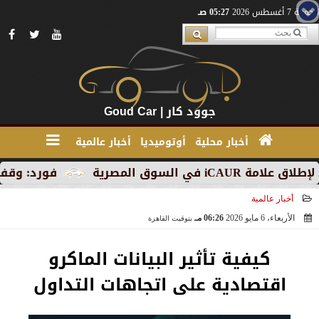
الجمعة 7 أغسطس 2026
05:27 صـ
جوود كار | Goud Car
أخبار محلية
أوتوميديا
أخبار عالمية
سوق المصرية
فورد: وقف الإنتاج
أخبار عالمية
الأربعاء، 6 مايو 2026
06:26 مـ
بتوقيت القاهرة
2026-05-06 18:26:20
كيفية تأثير البيانات الماكرو
اقتصادية على اتجاهات التداول