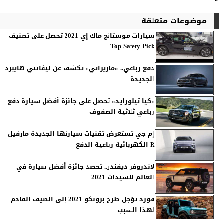
موضوعات متعلقة
سيارات موستانج ماك إي 2021 تحصل على تصنيف
Top Safety Pick
دفع رباعي.. «مازيراتي» تكشف عن ليڤانتي هايبرد
الجديدة
«كيا تيلورايد» تحصل على جائزة أفضل سيارة دفع
رباعي ثلاثية الصفوف
إم جي تستعرض تقنيات سيارتها الجديدة مارفيل
R الكهربائية رباعية الدفع
لاندروفر ديفندر.. تحصد جائزة أفضل سيارة في
العالم للسيدات 2021
فورد تؤجل طرح برونكو 2021 إلى الصيف القادم
لهذا السبب