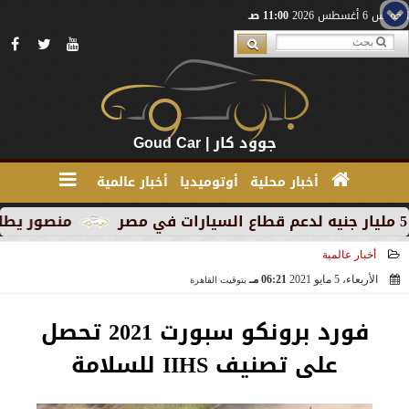
الخميس 6 أغسطس 2026
11:00 صـ
جوود كار | Goud Car
أخبار محلية
أوتوميديا
أخبار عالمية
منصور يطلق MG RX9 PHEV الجديدة كليًا في السوق المصري كأول سيارة Plug-in Hybrid من العلامة
أخبار عالمية
الأربعاء، 5 مايو 2021
06:21 مـ
بتوقيت القاهرة
2021-05-05 18:21:45
فورد برونكو سبورت 2021 تحصل
على تصنيف IIHS للسلامة