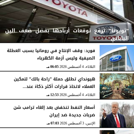
”تويوتا” ترفع توقعات أرباحها بفضل ضعف الين
الياباني
فورد: وقف الإنتاج في رومانيا بسبب العطلة
الصيفية وليس أزمة الكهرباء
الثلاثاء، 4 أغسطس 2026
06:06 مـ
الثلاثاء، 4 أغسطس 2026
06:05 مـ
هيونداي تطلق حملة ”راحة بالك” لتمكين
العملاء لاتخاذ قرارات أكثر ذكاءً عند...
الثلاثاء، 4 أغسطس 2026
12:53 مـ
أسعار النفط تنخفض بعد إلغاء ترامب شن
ضربات جديدة ضد إيران
الإثنين، 3 أغسطس 2026
07:03 مـ