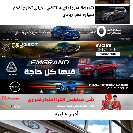
شبيهة هيونداي سنتافي.. جيلي تطرح أفخم
سيارة دفع رباعي
أخبار عالمية