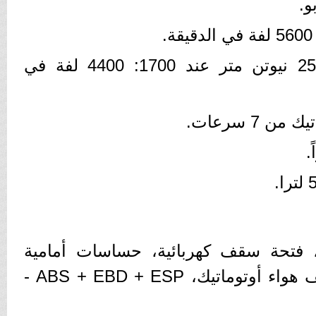
- أقصى عزم للدوران 250 نيوتن متر عند 1700: 4400 لفة في
 7 سرعات.
 هوائية، فتحة سقف كهربائية، حساسات أمامية
وخلفية، كاميرا خلفية، مكيف هواء أوتوماتيك، ABS + EBD + ESP -