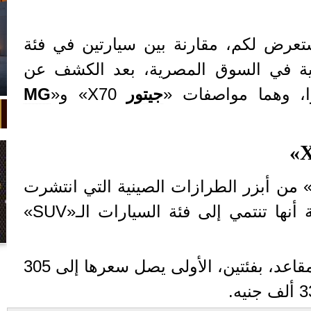
ستعرض لكم، مقارنة بين سيارتين في فئة
ـSUV الإقتصادية في السوق المصرية، بعد الكشف عن
ًا، وهما مواصفات «
جيتور
X70» و«
MG
عتبر السيارة «جيتور X70» من أبزر الطرازات الصينية التي انتشرت
في السوق المصرية، خاصة أنها تنتمي إلى فئة السيارات الـ«SUV»
في واقعة غريبة، تعطلت سيارة ملك
- تتوافر السيارة ذات الـ7 مقاعد، بفئتين، الأولى يصل سعرها إلى 305
السويد بعد تحركها لثوانٍ معدودة.