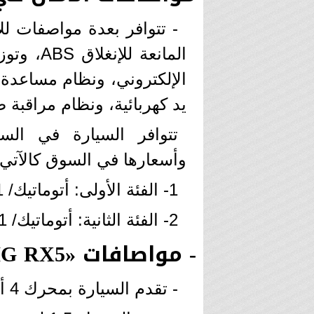
- تتوافر بعدة مواصفات للأ
الإلكتروني، ونظام مساعدة 
يد كهربائية، ونظام مراقبة
تتوافر السيارة في الس
وأسعارها في السوق كالآتي:
1- الفئة الأولى: أتوماتيك/ COMFORT 2021 بسعر 304.800 جنيه.
2- الفئة الثانية: أتوماتيك/ LUXURY 2021 بسعر 337.800 جنيه.
- مواصافات «MG RX5»
- تقدم السيارة بمحرك 4 أسطوانات.