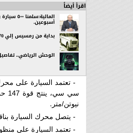
اقرأ أيضاً
أسبوعين.
بداية من رمسيس إلي E70 تاريخ عريق لشركة النصر للسيارات
الوحش الرياضي.. تفاصيل
نيوتن/متر.
- يتصل محرك السيارة بناقل ح
- تعتمد السيارة على منظو