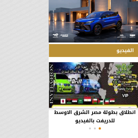
الفيديو
انطلاق بطولة مصر الشرق الاوسط
60 مليون جنيه تطي
للدريفت بالفيديو
أعمال يثير ال