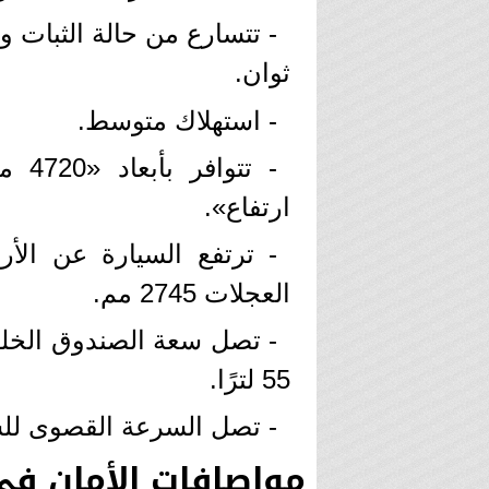
ثوان.
- استهلاك متوسط.
ارتفاع».
العجلات 2745 مم.
55 لترًا.
- تصل السرعة القصوى للسيارة 180كم
مواصافات الأمان في سي