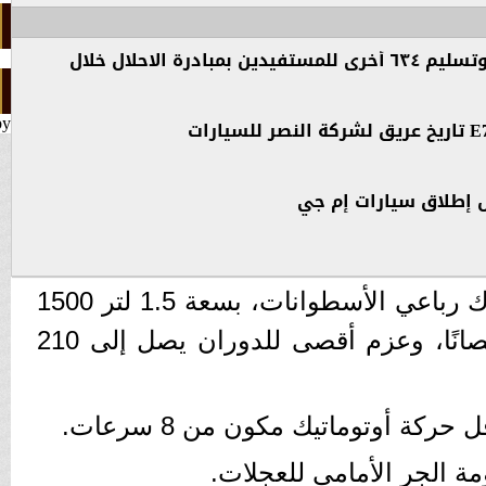
المالية:سلمنا ٥٠٠ سيارة وتسليم ٦٣٤ أخرى للمستفيدين بمبادرة الاحلال خلال
by
 إطلاق سيارات إم جي
- تعتمد السيارة على محرك رباعي الأسطوانات، بسعة 1.5 لتر 1500
سي سي، ينتج قوة 147 حصانًا، وعزم أقصى للدوران يصل إلى 210
ركة أوتوماتيك مكون من 8 سرعات.
مة الجر الأمامي للعجلات.