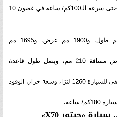
- تتسارع من حالة الثبات وحتى سرعة الـ100كم/ ساعة في غضون 10
- تتوافر بأبعاد «4720 مم طول، و1900 مم عرض، و1695 مم
- ترتفع السيارة عن الأرض مسافة 210 مم، ويصل طول قاعدة
- تصل سعة الصندوق الخلفي للسيارة 1260 لترًا، وسعة خزان الوقود
/ ساعة.
ارة «جيتور X70»