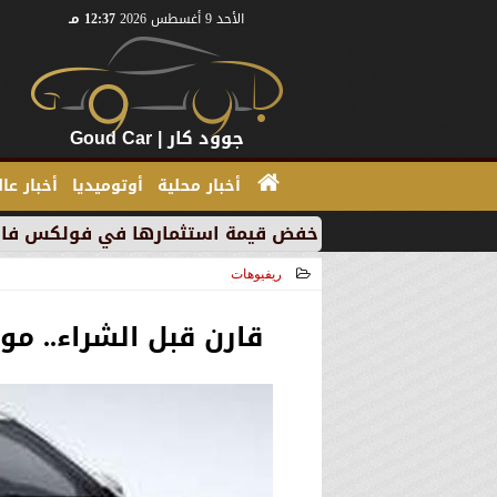
الأحد 9 أغسطس 2026
12:37 مـ
جوود كار | Goud Car
أخبار محلية
أوتوميديا
أخبار عا
 إي” بسبب خفض قيمة استثمارها في فولكس فاجن
”بي 
ريفيوهات
2021-05-15 17:41:43
قارن قبل الشراء.. مواصفات ال