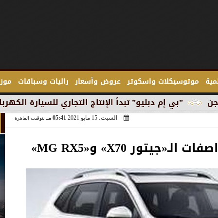
لمية
موتوسيكلات واسكوتر
عروض وأسعار
راليات وسباقات
موزع
إم دبليو” تبدأ الإنتاج التجاري للسيارة الكهربائية ”آي 3” في ميونخ
السبت، 15 مايو 2021
05:41 مـ
بتوقيت القاهرة
ـ«جيتور X70» و«MG RX5»