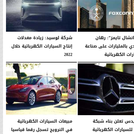
انشال تايمز”: رهان
شركة لوسيد: زيادة معدلات
 بالمليارات على صناعة
إنتاج السيارات الكهربائية خلال
رات الكهربائية
2022
06:43 مـ
السبت، 14 يناير 2023
08:07 مـ
س تعلن بناء شبكة
مبيعات السيارات الكهربائية
لسيارات الكهربائية
في النرويج تسجل رقما قياسيا