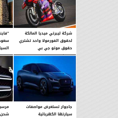
السبت، 1 أغسطس 2026
03:02 مـ
شركة ليبرتي ميديا المالكة
”فاين
لحقوق الفورمولا واحد تشتري
سعودي
حقوق موتو جي بي
السيا
الإثنين، 1 أبريل 2024
03:40 مـ
الإثنين، 13 فبراير 2023
جاجوار تستعرض مواصفات
مرسيد
سيارتها الكهربائية
شحن ل