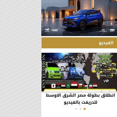
الفيديو
انطلاق بطولة مصر الشرق الاوسط
60 مليون جنيه تطي
للدريفت بالفيديو
أعمال يثير ال