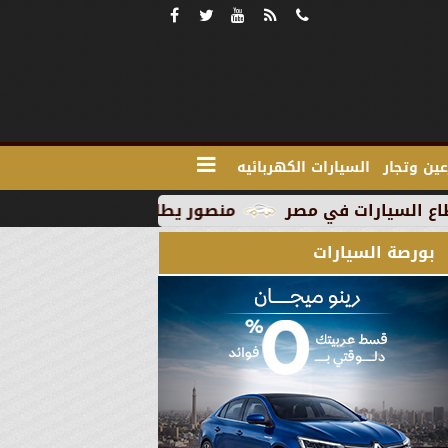
ين وتجار
السيارات الكهربائيه
منصور يطلق MG RX9 PHEV الجديدة كليًا في السوق المصري كأول سيارة Plug-in Hybrid من العلامة
بورصة السيارات