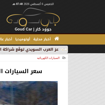
الخميس 6 أغسطس 2026
07:40 صـ
جوود كار | Goud Car
أخبار محلية
أوتوميديا
أخبار عا
اً
عز العرب السويدي توقّع شراكة استراتيجية مع أومودا وجايكو باستثمار 5 مليار 
السيارات الكهربائيه
2021-05-18 14:24:05
سعر السيارات ا