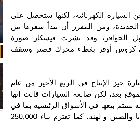
عن السيارة الكهربائية، لكنها ستحصل على
 الوزن الجديدة، ومن المقرر أن يبدأ سعرها من
30, دولار قبل الحوافز، وقد نشرت فيسكار صورة
كون كروس أوفر بغطاء محرك قصير وسقف
رة حيز الإنتاج في الربع الأخير من عام
ر الموقع بعد، لكن صانعة السيارات قالت أنها
 سيتم بيعها في الأسواق الرئيسية بما في
في واقعة غريبة، تعطلت سيارة ملك
ذلك أمريكا الشمالية وأوروبا والصين والهند، كما تعتزم بناء 250,000
السويد بعد تحركها لثوانٍ معدودة.