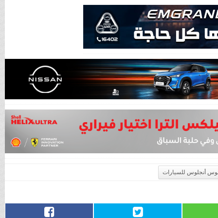
س أنجلوس للسيارات