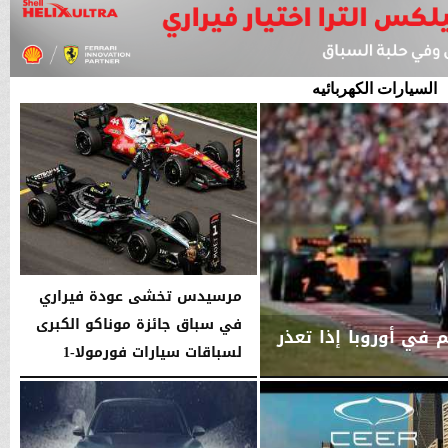
السيارات الكهربائيه
مرسيدس تخشى عودة فيراري
في سباق جائزة موناكو الكبرى
 في أوروبا إذا تعذر
لسباقات سيارات فورمولا-1
السبت، 6 يونيو 2026
05:22 مـ