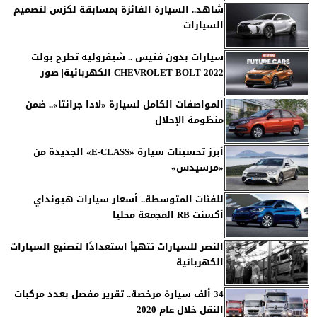
شاهد.. السيارة الفائزة بمسابقة لكزس لتصميم
السيارات
سيارات بدون فتيس .. شيفروليه تطرح بولت
CHEVROLET BOLT 2022 الكهربائية| صور
المواصفات الكامل لسيارة «لادا جرانتا».. ضمن
منظومة الإحلال
أبرز تحسينات سيارة «E-CLASS» الجديدة من
«مرسيدس»
للفئات المتوسطة.. أسعار سيارات هيونداي
أكسنت RB المجمعة محليا
النصر للسيارات تتهيأ استعدادًا لتصنيع السيارات
الكهربائية
34 ألف سيارة مرخصة.. تقرير مفصل بعدد مركبات
النقل خلال عام 2020