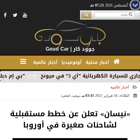
الأحد 9 أغسطس 2026
07:23 صـ
جوود كار | Goud Car
أخبار محلية
أوتوميديا
أخبار عالمية
كهربائية ”آي 3” في ميونخ
”بي إم دبليو” تبدأ الإنت
أخبار عالمية
الثلاثاء، 16 فبراير 2021
03:41 مـ
بتوقيت القاهرة
2021-02-16 15:41:31
«نيسان» تعلن عن خطط مستقبلية
لشاحنات صغيرة في أوروبا