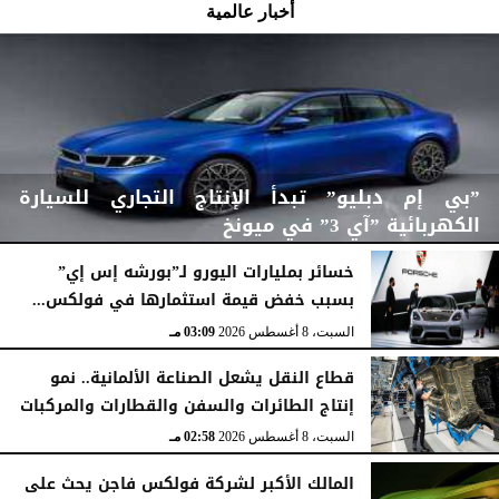
أخبار عالمية
”بي إم دبليو” تبدأ الإنتاج التجاري للسيارة
الكهربائية ”آي 3” في ميونخ
خسائر بمليارات اليورو لـ”بورشه إس إي”
بسبب خفض قيمة استثمارها في فولكس...
السبت، 8 أغسطس 2026
03:43 مـ
السبت، 8 أغسطس 2026
03:09 مـ
قطاع النقل يشعل الصناعة الألمانية.. نمو
إنتاج الطائرات والسفن والقطارات والمركبات
السبت، 8 أغسطس 2026
02:58 مـ
المالك الأكبر لشركة فولكس فاجن يحث على