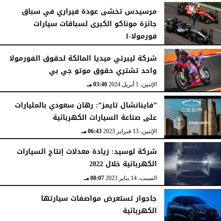
مرسيدس تخشى عودة فيراري في سباق
جائزة موناكو الكبرى لسباقات سيارات
فورمولا-1
السبت، 1 أغسطس 2026
03:02 مـ
السبت، 6 يونيو 2026
05:22 مـ
شركة ليبرتي ميديا المالكة لحقوق الفورمولا
واحد تشتري حقوق موتو جي بي
الإثنين، 1 أبريل 2024
03:40 مـ
”فاينانشال تايمز”: رهان سعودي بالمليارات
على صناعة السيارات الكهربائية
الإثنين، 13 فبراير 2023
06:43 مـ
شركة لوسيد: زيادة معدلات إنتاج السيارات
الكهربائية خلال 2022
السبت، 14 يناير 2023
08:07 مـ
جاجوار تستعرض مواصفات سيارتها
الكهربائية