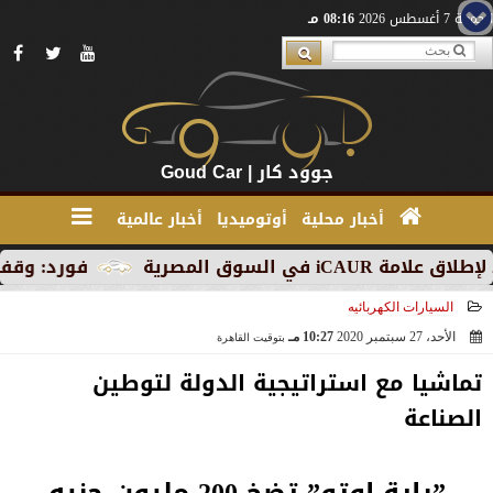
الجمعة 7 أغسطس 2026
08:16 مـ
جوود كار | Goud Car
أخبار محلية
أوتوميديا
أخبار عالمية
 المصرية
فورد: وقف الإنتاج 
السيارات الكهربائيه
الأحد، 27 سبتمبر 2020
10:27 مـ
بتوقيت القاهرة
2020-09-27 22:27:34
تماشيا مع استراتيجية الدولة لتوطين
الصناعة