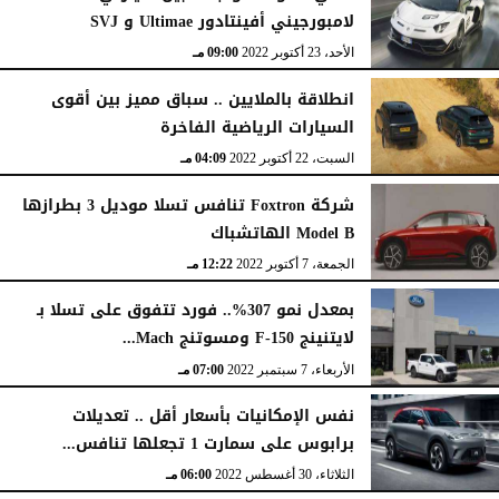
لامبورجيني أفينتادور Ultimae و SVJ
الأحد، 23 أكتوبر 2022
09:00 مـ
انطلاقة بالملايين .. سباق مميز بين أقوى
السيارات الرياضية الفاخرة
السبت، 22 أكتوبر 2022
04:09 مـ
شركة Foxtron تنافس تسلا موديل 3 بطرازها
Model B الهاتشباك
الجمعة، 7 أكتوبر 2022
12:22 مـ
بمعدل نمو 307%.. فورد تتفوق على تسلا بـ
لايتنينج F-150 ومسوتنج Mach...
الأربعاء، 7 سبتمبر 2022
07:00 مـ
نفس الإمكانيات بأسعار أقل .. تعديلات
برابوس على سمارت 1 تجعلها تنافس...
الثلاثاء، 30 أغسطس 2022
06:00 مـ