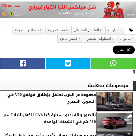
سيارات
الفتيس المانيوال
صيانة دورية
ديسك واسطوانة
مانيوال
اسطوانة الفتيس
فتيس عادي
⇧
موضوعات متعلقة
مجموعة عز العرب تحتفل بإطلاق فولفو V60 في
السوق المصري
بالصور والفيديو :سيارة كيا EV6 الكهربائية تسير
510 كم في الشحنة الواحدة
تصميم سيارات تسلا.. تغيير جذري في ناقل الحركة