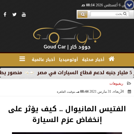
الخميس 6 أغسطس 2026
08:14 صـ
جوود كار | Goud Car
أخبار محلية
أوتوميديا
أخبار عالمية
منصور يطلق MG RX9 PHEV الجديدة كليًا في السوق المصري كأول سيارة Plug-in Hybrid من العلامة
ريفيوهات
الأربعاء، 31 مارس 2021
08:44 مـ
بتوقيت القاهرة
2021-03-31 20:44:56
الفتيس المانيوال .. كيف يؤثر على
إنخفاض عزم السيارة