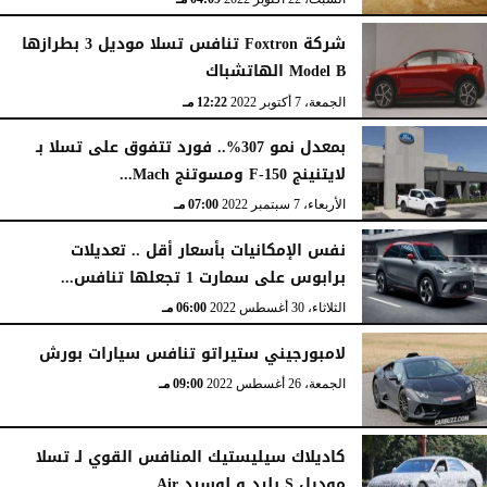
شركة Foxtron تنافس تسلا موديل 3 بطرازها
Model B الهاتشباك
الجمعة، 7 أكتوبر 2022
12:22 مـ
بمعدل نمو 307%.. فورد تتفوق على تسلا بـ
لايتنينج F-150 ومسوتنج Mach...
الأربعاء، 7 سبتمبر 2022
07:00 مـ
نفس الإمكانيات بأسعار أقل .. تعديلات
برابوس على سمارت 1 تجعلها تنافس...
الثلاثاء، 30 أغسطس 2022
06:00 مـ
لامبورجيني ستيراتو تنافس سيارات بورش
الجمعة، 26 أغسطس 2022
09:00 مـ
كاديلاك سيليستيك المنافس القوي لـ تسلا
موديل S بليد و لوسيد Air...