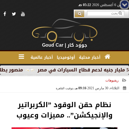
الخميس 6 أغسطس 2026
05:22 صـ
جوود كار | Goud Car
أخبار محلية
أوتوميديا
أخبار عالمية
منصور يطلق MG RX9 PHEV الجديدة كليًا في السوق المصري كأول سيارة Plug-in Hybrid من العلامة
ريفيوهات
الثلاثاء، 30 مارس 2021
09:16 مـ
بتوقيت القاهرة
2021-03-30 21:16:04
نظام حقن الوقود ”الكربراتير
والإنجيكشن”.. مميزات وعيوب