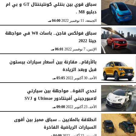
سباق قوي بين بنتلي كونتيننتال GT و بي ام
دبليو M8 .
الجمعة، 11 نوفمبر 2022
04:00 مـ
سباق فولكس فاجن.. باسات W8 في مواجهة
جيتا 2022
الإثنين، 7 نوفمبر 2022
06:01 مـ
بالأرقام.. مقارنة بين أسعار سيارات بيستون
قبل وبعد الزيادة
الأحد، 30 أكتوبر 2022
05:05 مـ
تحدي القوة.. مواجهة بين سيارتي
لامبورجيني أفينتادور Ultimae و SVJ
الأحد، 23 أكتوبر 2022
09:00 مـ
انطلاقة بالملايين .. سباق مميز بين أقوى
السيارات الرياضية الفاخرة
السبت، 22 أكتوبر 2022
04:09 مـ