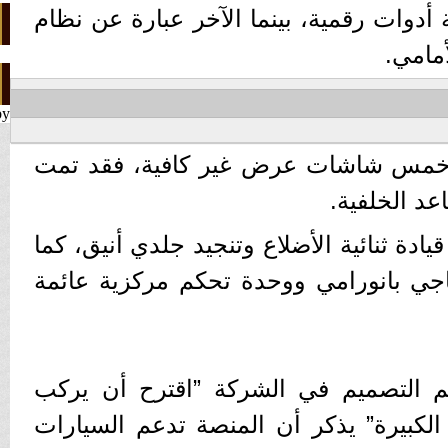
دوات رقمية، بينما الآخر عبارة عن نظام
مامي.
by
ن خمس شاشات عرض غير كافية، فقد تمت
عد الخلفية.
ادة ثنائية الأضلاع وتنجيد جلدي أنيق، كما
جي بانورامي ووحدة تحكم مركزية عائمة
التصميم في الشركة ”اقترح أن يركب
لنموذج على منصة STLA الكبيرة” يذكر أن المنصة تدعم السيارات