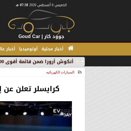
الخميس 6 أغسطس 2026
07:58 مـ
جوود كار | Goud Car
أخبار محلية
أوتوميديا
أخبار عا
ول
أنكوش أرورا ضمن قائمة أقوى 100 رئيس تنفيذي في الشرق الأوسط لعام 2026 في قائمة فوربس الشرق الأوسط
السيارات الكهربائيه
2021-07-10 16:37:48
كرايسلر تعلن عن إ