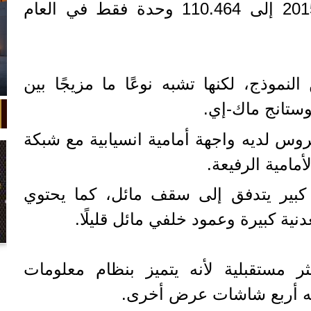
324.846 وحدة في عام 2015 إلى 110.464 وحدة فقط في العام
لنموذج، لكنها تشبه نوعًا ما مزيجًا بين
روس لديه واجهة أمامية انسيابية مع شبكة
مامية الرفيعة.
كبير يتدفق إلى سقف مائل، كما يحتوي
نية كبيرة وعمود خلفي مائل قليلًا.
في واقعة غريبة، تعطلت سيارة ملك
ثر مستقبلية لأنه يتميز بنظام معلومات
السويد بعد تحركها لثوانٍ معدودة.
 به أربع شاشات عرض أخرى.