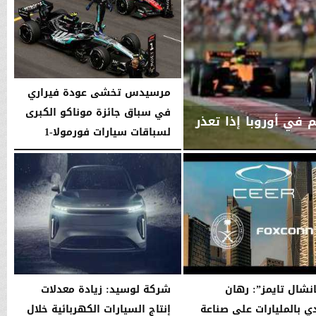
مرسيدس تخشى عودة فيراري
في سباق جائزة موناكو الكبرى
 في أوروبا إذا تعذر
لسباقات سيارات فورمولا-1
السبت، 6 يونيو 2026
05:22 مـ
انشال تايمز”: رهان
شركة لوسيد: زيادة معدلات
 بالمليارات على صناعة
إنتاج السيارات الكهربائية خلال