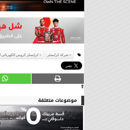
شركة كرايسلر
كرايسلر كروس الكهربائي ا
⇧
موضوعات متعلقة