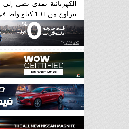
تتراوح من 101 كيلو واط في الساعة إلى 118 كيلو واط في الساعة.