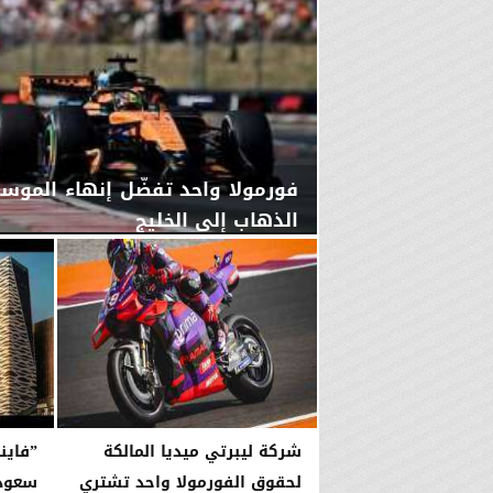
فورمولا واحد تفضّل إنهاء الموسم
الذهاب إلى الخليج
السبت، 1 أغسطس 2026
03:02 مـ
شركة ليبرتي ميديا المالكة
”فاين
لحقوق الفورمولا واحد تشتري
سعودي