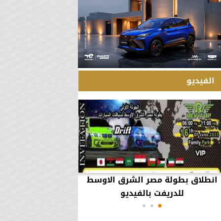
الفيديو
انطلاق بطولة مصر الشرق الاوسط
60 مليون جنيه تطي
للدريفت بالفيديو
أعمال يثير ال