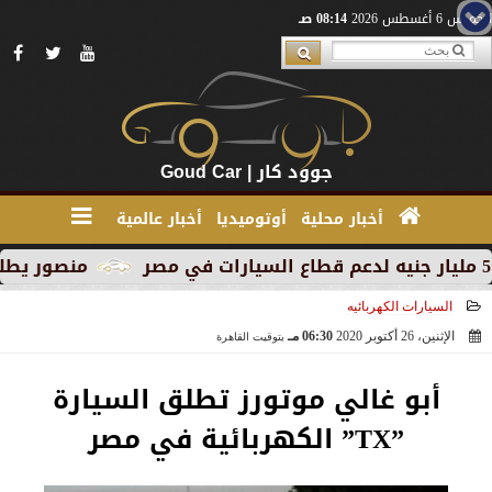
الخميس 6 أغسطس 2026
08:14 صـ
جوود كار | Goud Car
أخبار محلية
أوتوميديا
أخبار عالمية
منصور يطلق MG RX9 PHEV الجديدة كليًا في السوق المصري كأول سيارة Plug-in Hybrid من العلامة
السيارات الكهربائيه
الإثنين، 26 أكتوبر 2020
06:30 مـ
بتوقيت القاهرة
2020-10-26 18:30:08
أبو غالي موتورز تطلق السيارة
”TX” الكهربائية في مصر