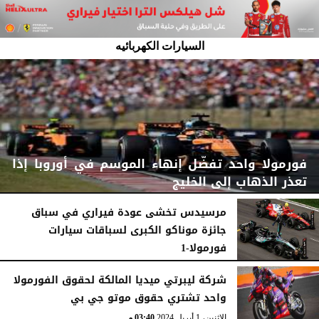
السيارات الكهربائيه
فورمولا واحد تفضّل إنهاء الموسم في أوروبا إذا
تعذر الذهاب إلى الخليج
مرسيدس تخشى عودة فيراري في سباق
جائزة موناكو الكبرى لسباقات سيارات
فورمولا-1
السبت، 1 أغسطس 2026
03:02 مـ
السبت، 6 يونيو 2026
05:22 مـ
شركة ليبرتي ميديا المالكة لحقوق الفورمولا
واحد تشتري حقوق موتو جي بي
الإثنين، 1 أبريل 2024
03:40 مـ