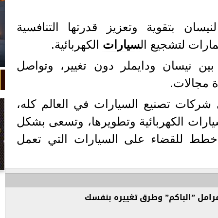
يسان بتقوية وتعزيز قدرتها التنافسية
مارات لتشجيع ال
سيارات
الكهربائية.
بين نيسان ودايملر دون تغيير، وتواصل
 مجالات.
شركات تصنيع السيارات في العالم كله،
سيارات الكهربائية وتطويرها، وتسعى بشكل
خطط للقضاء على السيارات التي تعمل
في واقعة غريبة، تعطلت سيارة ملك
السويد بعد تحركها لثوانٍ معدودة.
رامل ”الباكم” وطرق تغييره بنفسك