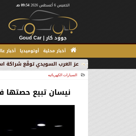
الخميس 6 أغسطس 2026
09:54 صـ
جوود كار | Goud Car
أخبار محلية
أوتوميديا
أخبار عا
اً
عز العرب السويدي توقّع شراكة استراتيجية مع أومودا وجايكو باستثمار 5 مليار 
السيارات الكهربائيه
2021-05-05 18:23:53
نيسان تبيع حصتها في أسهم دا