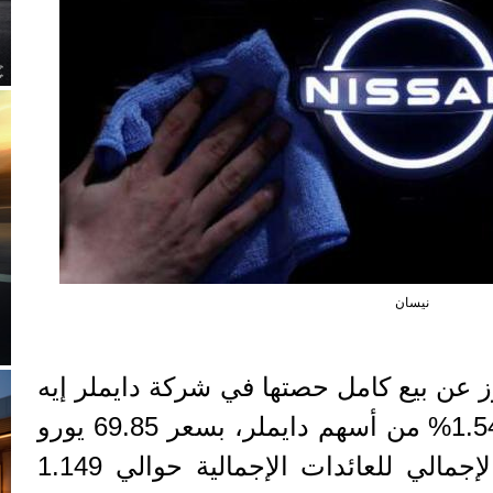
نيسان
 عن بيع كامل حصتها في شركة دايملر إيه
جي، وهي تمتلك ما يعادل 1.54% من أسهم دايملر، بسعر 69.85 يورو
للسهم الواحد، أي المبلغ الإجمالي للعائدات الإجمالية حوالي 1.149