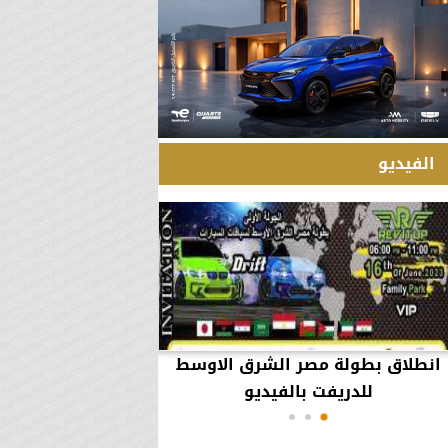
الفيديو
انطلاق بطولة مصر الشرق الاوسط
60 مليون جنيه تطي
للدريفت بالفيديو
أعمال يثير ال