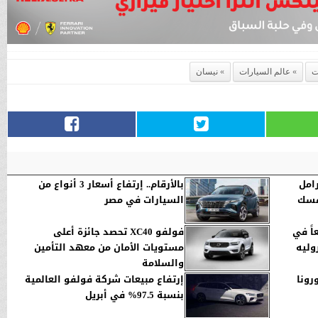
ت
عالم السيارات
نيسان
امل
بالأرقام.. إرتفاع أسعار 3 أنواع من
نفسك
السيارات في مصر
اً في
فولفو XC40 تحصد جائزة أعلى
20: شيفروليه
مستويات الأمان من معهد التأمين
والسلامة
رونا
إرتفاع مبيعات شركة فولفو العالمية
بنسبة 97.5% في أبريل