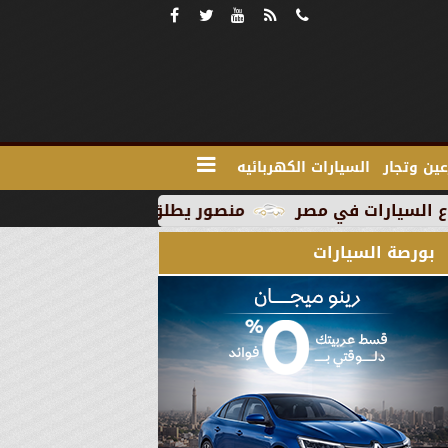
ين وتجار
السيارات الكهربائيه
منصور يطلق MG RX9 PHEV الجديدة كليًا في السوق المصري كأول سيارة Plug-in Hybrid من العلامة
بورصة السيارات