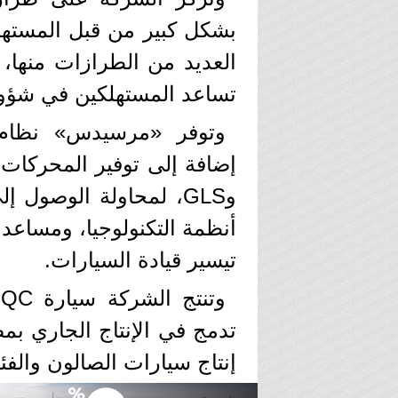
بشكل كبير من قبل المسته
العديد من الطرازات منها، 
تساعد المستهلكين في شؤون 
وتوفر «مرسيدس» نظام ال
وGLS، لمحاولة الوصول 
أنظمة التكنولوجيا، ومساعد
تيسير قيادة السيارات.
تدمج في الإنتاج الجاري 
إنتاج سيارات الصالون والفئة C، إضافة إلى GLC وGLC كوب