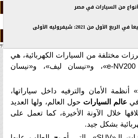
ع الأول من 2021: شيفروليه الأولى
by
زات مختلفة من السيارات الكهربائية، هي
«نيسان أريا»، و«نيسان e-NV200»، و«نيسان ليف»، و«نيسان
ظمة الأمان والترفيه داخل سياراتها،
 في
عالم السيارات
حول العالم، ولها العديد
قها خلال الآونة الأخيرة، كما تعمل على
ربائية بشكل جيد.
وتركز الشركة على طرازات الـ«SUV»، التي أصبح الطلب عليها