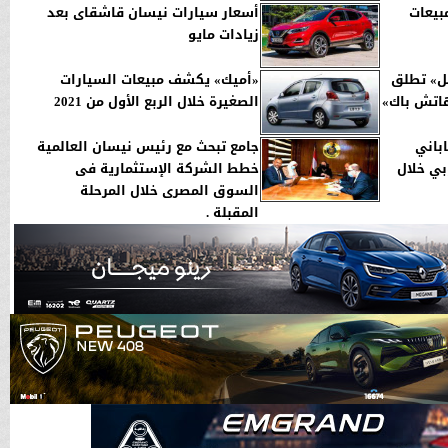
بيعات
أسعار سيارات نيسان قاشقاى بعد
زيادات مايو
بل» تطلق
«أميك» يكشف مبيعات السيارات
هاتش باك»
الصغيرة خلال الربع الأول من 2021
باني
جامع تبحث مع رئيس نيسان العالمية
بي خلال
خطط الشركة الإستثمارية فى
السوق المصرى خلال المرحلة
المقبلة .