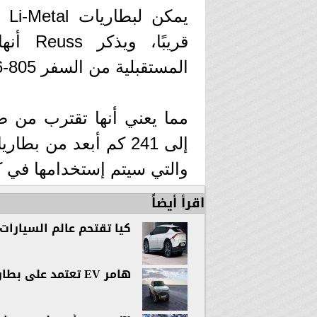
يم
قريبًا،
المستقبلية من السفر 805-966 كم بشحنة واحدة.
والتي سيتم إستخدامها في كا
اقرأ أيضاً
كيا تقتحم عالم السيارات الك
هامر EV تعتمد على بطارية Ultium داخل السيارات الكهربائية