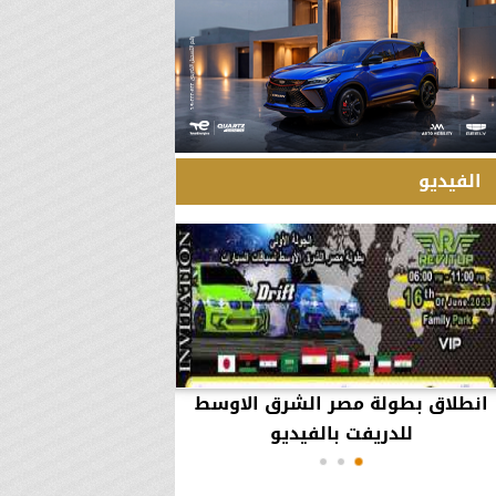
الفيديو
انطلاق بطولة مصر الشرق الاوسط
60 مليون جنيه تطي
للدريفت بالفيديو
أعمال يثير ال