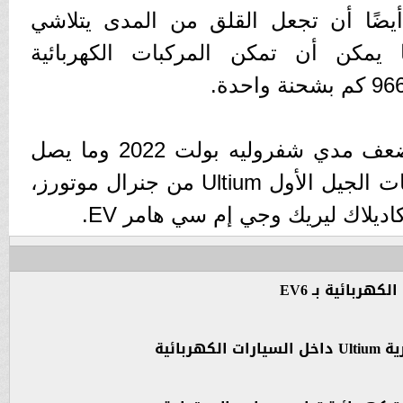
كن لبطاريات Li-Metal أيضًا أن تجعل القلق من المدى يتلاشي
 ويذكر Reuss أنها يمكن أن تمكن المركبات الكهربائية
مما يعني أنها تقترب من ضعف مدي شفروليه بولت 2022 وما يصل
إلى 241 كم أبعد من بطاريات الجيل الأول Ultium من جنرال موتورز،
ديلاك ليريك وجي إم سي هامر EV.
هربائية بـ EV6