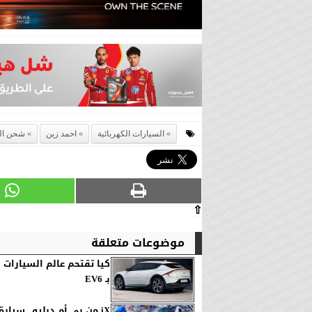
السيارات الكهربائية
احمد زين
شحن الس
⇧
موضوعات متعلقة
كيا تقتحم عالم السيارات 
بـ EV6
iX من بي أم دبليو.. سيار