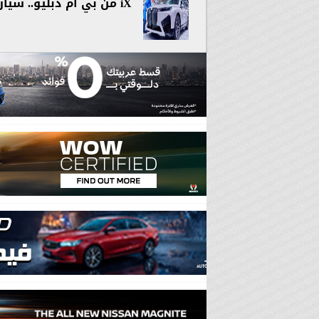
iX من بي أم دبليو.. سيارة كهربائية تراعي معايير الإستدامة