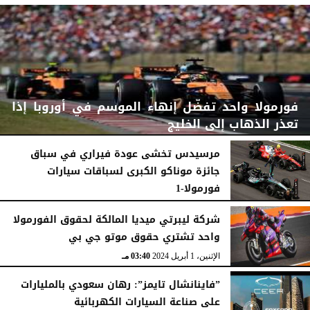
فورمولا واحد تفضّل إنهاء الموسم في أوروبا إذا
تعذر الذهاب إلى الخليج
مرسيدس تخشى عودة فيراري في سباق
جائزة موناكو الكبرى لسباقات سيارات
فورمولا-1
السبت، 1 أغسطس 2026
03:02 مـ
السبت، 6 يونيو 2026
05:22 مـ
شركة ليبرتي ميديا المالكة لحقوق الفورمولا
واحد تشتري حقوق موتو جي بي
الإثنين، 1 أبريل 2024
03:40 مـ
”فاينانشال تايمز”: رهان سعودي بالمليارات
على صناعة السيارات الكهربائية