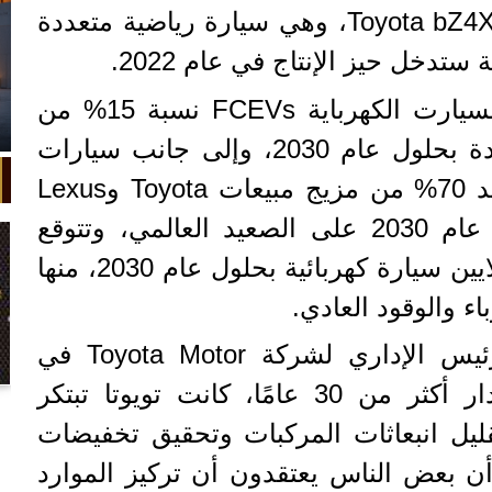
ذلك الظهور الأول لمفهوم Toyota bZ4X، وهي سيارة رياضية متعددة
تدخل حيز الإنتاج في عام 2022.
وتتوقع تويوتا أن تشكل السيارت الكهرباية FCEVs نسبة 15% من
مبيعاتها في الولايات المتحدة بحلول عام 2030، وإلى جانب سيارات
الشركة الهجينة، سيتم تزويد 70% من مزيج مبيعات Toyota وLexus
المدمجين بالكهرباء بحلول عام 2030 على الصعيد العالمي، وتتوقع
تويوتا بيع ما يقرب من 8 ملايين سيارة كهربائية بحلول عام 2030، منها
وقال كريس رينولدز، الرئيس الإداري لشركة Toyota Motor في
أمريكا الشمالية: «على مدار أكثر من 30 عامًا، كانت تويوتا تبتكر
في واقعة غريبة، تعطلت سيارة ملك
السويد بعد تحركها لثوانٍ معدودة.
قليل انبعاثات المركبات وتحقيق تخفيضات
ن بعض الناس يعتقدون أن تركيز الموارد