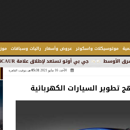
لمية
موتوسيكلات واسكوتر
عروض وأسعار
راليات وسباقات
موزع
جي بي أوتو تستعد لإطلاق علامة iCAUR في السوق المصرية
الأحد، 16 مايو 2021
05:31 مـ
بتوقيت القاهرة
هج تطوير السيارات الكهربائية