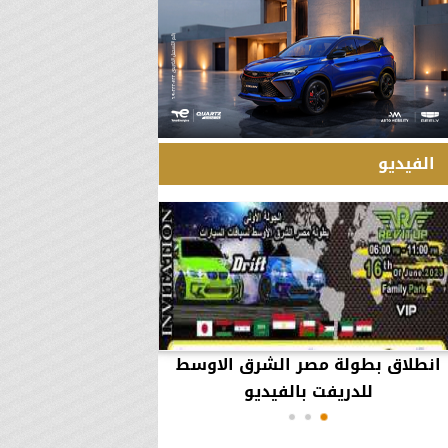
الفيديو
انطلاق بطولة مصر الشرق الاوسط
60 مليون جنيه تطي
للدريفت بالفيديو
أعمال يثير ال