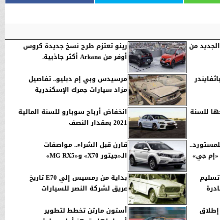
لجديد من
رينو تعتزم طرح نسخ جديدة كروس
أوفر من Arkana أكثر جاذبية.
ثفايندر
مرسيدس وبي إم دبليو.. تفاصيل
مزاد سيارات جمرك الإسكندرية
ها للسنة
انخفاض أرباح سوبارو للسنة المالية
2021 بمقدار النصف
لمستورد..
قارن قبل الشراء.. مواصفات
«إم جي»
الـ«جيتور X70» و«MG RX5»
 سيارة وتسليم
بداية من رمسيس إلي E70 تاريخ
ادرة
عريق لشركة النصر للسيارات
إطلاق
أستون مارتن تخطط لتطوير