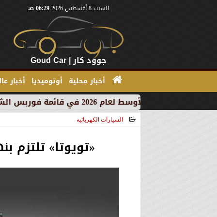
السبت 8 أغسطس 2026
06:29 صـ
جوود كار | Goud Car
أخبار محلية
أوتوميديا
أخبار عا
السيارات الكهربائيه
2021-05-16 17:31:01
«تويوتا» تلتزم بن