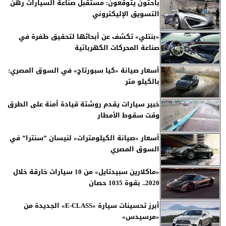
باحثون يتوقعون: مستقبل صناعة السيارات رهن
التسويق الإليكتروني
«بنتلي» تكشف عن أبحاثها لتحقيق طفرة في
صناعة المحركات الكهربائية
أسعار صيانة «كيا سبورتاج» في السوق المصري:
بالكيلو متر
خبير سيارات يقدم روشتة قيادة أمنة على الطرق
وقت سقوط الأمطار
أسعار «صيانة الكيلومترات» لنيسان ”سنترا” في
السوق المصري
«ماكلارين سبيدتايل» من 10 سيارات خارقة خلال
2020.. بقوة 1035 حصان
أبرز تحسينات سيارة «E-CLASS» الجديدة من
«مرسيدس»