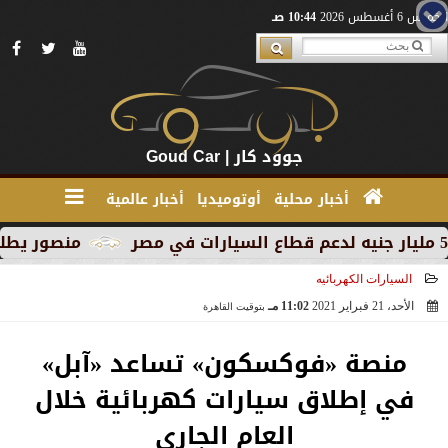
الخميس 6 أغسطس 2026
10:44 صـ
جوود كار | Goud Car
أخبار محلية
أوتوميديا
أخبار عالمية
منصور يطلق MG RX9 PHEV الجديدة كليًا في السوق المصري كأول سيارة Plug-in Hybrid من العلامة
السيارات الكهربائيه
الأحد، 21 فبراير 2021
11:02 مـ
بتوقيت القاهرة
2021-02-21 23:02:44
منصة «فوكسكون» تساعد «آبل»
في إطلاق سيارات كهربائية خلال
العام الجاري