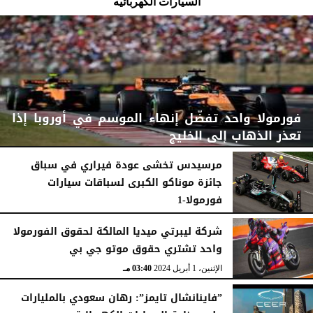
السيارات الكهربائيه
فورمولا واحد تفضّل إنهاء الموسم في أوروبا إذا
تعذر الذهاب إلى الخليج
مرسيدس تخشى عودة فيراري في سباق
جائزة موناكو الكبرى لسباقات سيارات
فورمولا-1
السبت، 1 أغسطس 2026
03:02 مـ
السبت، 6 يونيو 2026
05:22 مـ
شركة ليبرتي ميديا المالكة لحقوق الفورمولا
واحد تشتري حقوق موتو جي بي
الإثنين، 1 أبريل 2024
03:40 مـ
”فاينانشال تايمز”: رهان سعودي بالمليارات